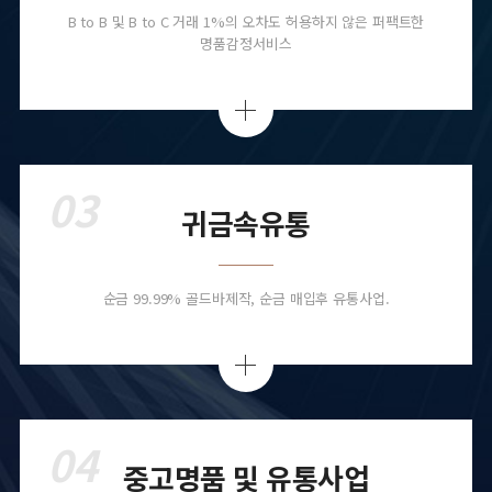
B to B 및 B to C 거래 1%의 오차도 허용하지 않은 퍼팩트한
명품감정서비스
03
귀금속유통
순금 99.99% 골드바제작, 순금 매입후 유통사업.
04
중고명품 및 유통사업