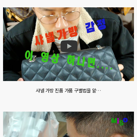
샤넬 가방 진품 가품 구별법을 알…