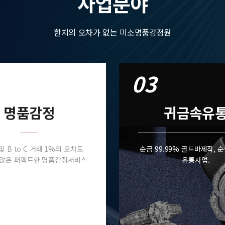
사업분야
한치의 오차가 없는 미소명품감정원
03
명품감정
귀금속유
B 및 B to C 거래 1%의 오차도
순금 99.99% 골드바제작, 
 않은 퍼팩트한 명품감정서비스
유통사업.