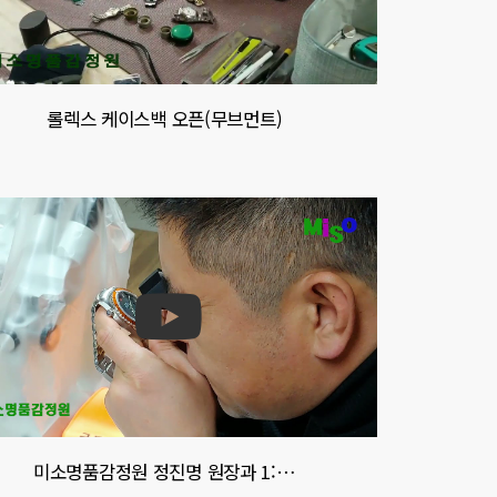
롤렉스 케이스백 오픈(무브먼트)
미소명품감정원 정진명 원장과 1:…