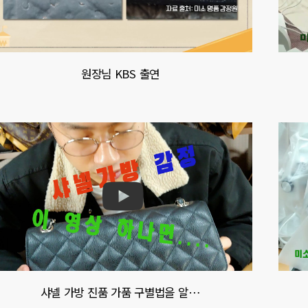
원장님 KBS 출연
샤넬 가방 진품 가품 구별법을 알…