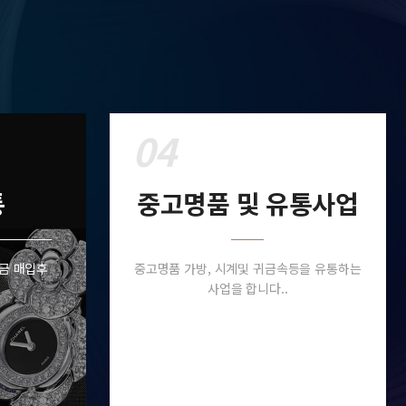
04
통
중고명품 및 유통사업
순금 매입후
중고명품 가방, 시계및 귀금속등을 유통하는
사업을 합니다..