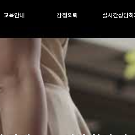
교육안내
감정의뢰
실시간상담하
클래스안내
감정절차
실시간상담하기
교육과목
감정의뢰
교육갤러리
기업체 감정의뢰
수강후기
국가기관 감정의뢰
예약금결제
정품인증카드
가품소견서
졸업생공간(정보공유)