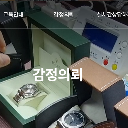
교육안내
감정의뢰
실시간상담하
클래스안내
감정절차
실시간상담하기
교육과목
감정의뢰
교육갤러리
기업체 감정의뢰
감정의뢰
수강후기
국가기관 감정의뢰
예약금결제
정품인증카드
가품소견서
졸업생공간(정보공유)