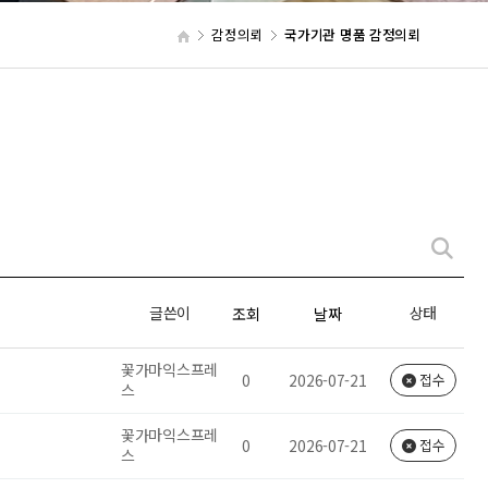
감정의뢰
국가기관 명품 감정의뢰
글쓴이
상태
조회
날짜
꽃가마익스프레
0
2026-07-21
접수
스
꽃가마익스프레
0
2026-07-21
접수
스