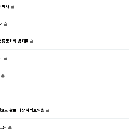
보관이사
사
 전통문화의 범죄를
다
은
인코드 완료 대상 해외호텔을
모르는