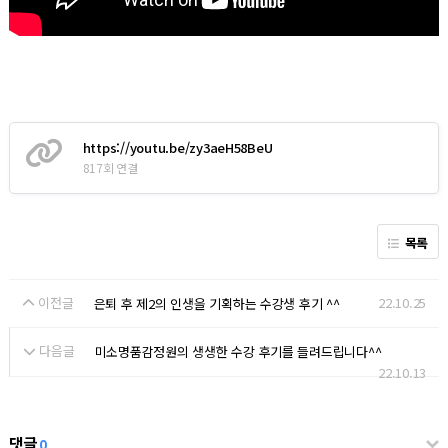
https://youtu.be/zy3aeH58BeU
817회 연결
목록
이전글
22.10.25
은퇴 후 제2의 인생을 기획하는 수강생 후기 ^^
다음글
미소명품감정원의 생생한 수강 후기를 들려드립니다^^
22.10.13
댓글
0