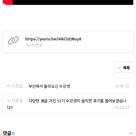
https://youtu.be/rHkCldzRuy8
765회 연결
목록
이전글
23.05.15
부산에서 올라오신 수강생
다음글
다양한 꿈을 가진 53기 수강생의 솔직한 후기를 들어보겠습니
22.10.13
다!!
댓글
0