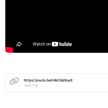
https://youtu.be/rHkCldzRuy8
765회 연결