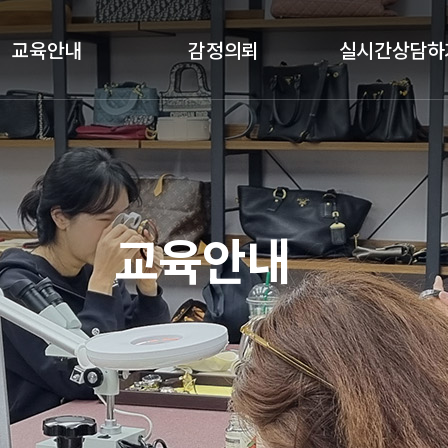
교육안내
감정의뢰
실시간상담하
클래스안내
감정절차
실시간상담하기
교육과목
감정의뢰
교육갤러리
기업체 감정의뢰
교육안내
수강후기
국가기관 감정의뢰
예약금결제
정품인증카드
가품소견서
졸업생공간(정보공유)