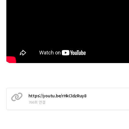
https://youtu.be/rHkCldzRuy8
766회 연결