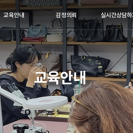
교육안내
감정의뢰
실시간상담하
클래스안내
감정절차
실시간상담하기
교육과목
감정의뢰
교육갤러리
기업체 감정의뢰
교육안내
수강후기
국가기관 감정의뢰
예약금결제
정품인증카드
가품소견서
졸업생공간(정보공유)