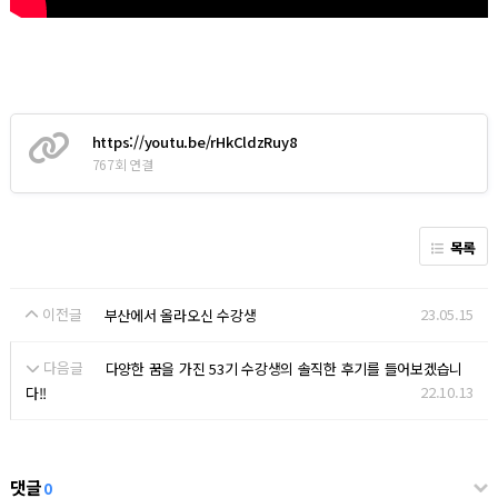
https://youtu.be/rHkCldzRuy8
767회 연결
목록
이전글
23.05.15
부산에서 올라오신 수강생
다음글
다양한 꿈을 가진 53기 수강생의 솔직한 후기를 들어보겠습니
22.10.13
다!!
댓글
0