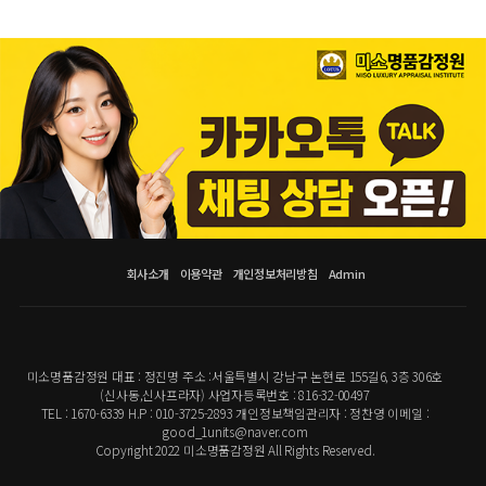
회사소개
이용약관
개인정보처리방침
Admin
미소명품감정원 대표 : 정진명 주소 :서울특별시 강남구 논현로 155길6, 3층 306호
(신사동,신사프라자) 사업자등록번호 : 816-32-00497
TEL : 1670-6339 H.P : 010-3725-2893 개인정보책임관리자 : 정찬영 이메일 :
good_1units@naver.com
Copyright 2022 미소명품감정원 All Rights Reserved.