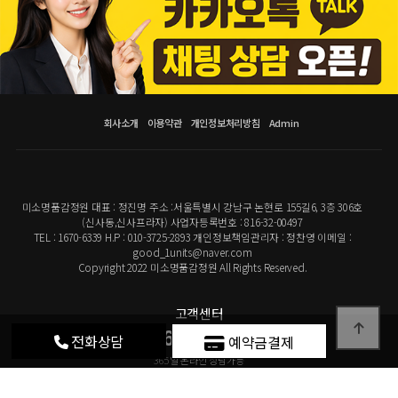
회사소개
이용약관
개인정보처리방침
Admin
미소명품감정원 대표 : 정진명 주소 :서울특별시 강남구 논현로 155길6, 3층 306호
(신사동,신사프라자) 사업자등록번호 : 816-32-00497
TEL : 1670-6339 H.P : 010-3725-2893 개인정보책임관리자 : 정찬영 이메일 :
good_1units@naver.com
Copyright 2022 미소명품감정원 All Rights Reserved.
고객센터
1670-6339
전화상담
예약금결제
365일 온라인 상담가능