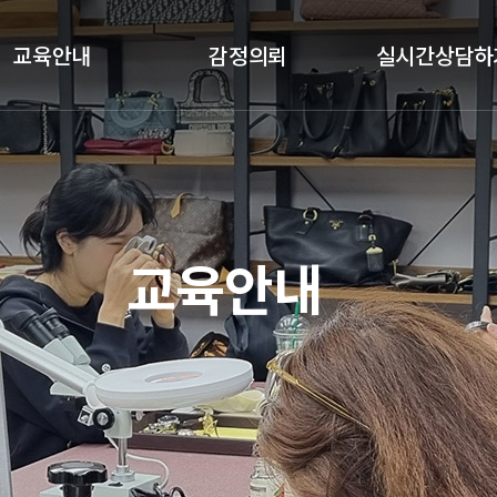
교육안내
감정의뢰
실시간상담하
클래스안내
감정절차
실시간상담하기
교육과목
감정의뢰
교육갤러리
기업체 감정의뢰
교육안내
수강후기
국가기관 감정의뢰
예약금결제
정품인증카드
가품소견서
졸업생공간(정보공유)