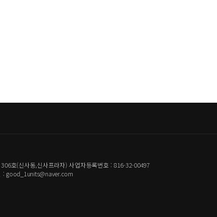
06호(신사동,신사프라자) 사업자등록번호 : 816-32-00497
 good_1units@naver.com