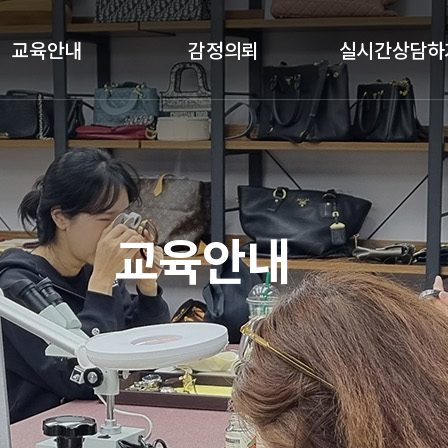
교육안내
감정의뢰
실시간상담하
클래스안내
감정절차
실시간상담하기
교육과목
감정의뢰
교육갤러리
기업체 감정의뢰
교육안내
수강후기
국가기관 감정의뢰
예약금결제
정품인증카드
가품소견서
졸업생공간(정보공유)