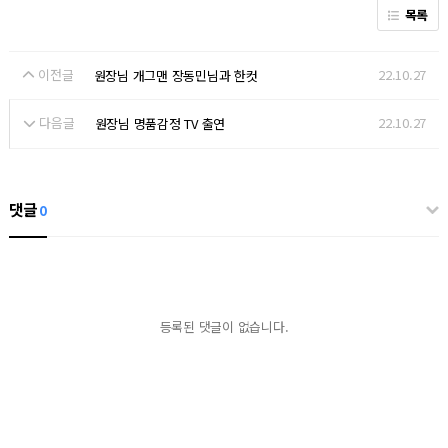
목록
이전글
22.10.27
원장님 개그맨 장동민님과 한컷
다음글
22.10.27
원장님 명품감정 TV 출연
댓글
0
등록된 댓글이 없습니다.