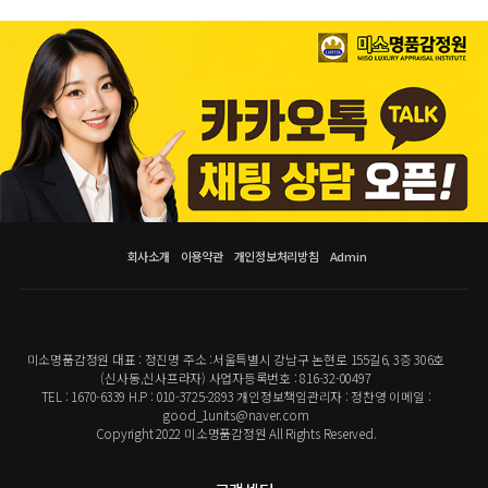
회사소개
이용약관
개인정보처리방침
Admin
미소명품감정원 대표 : 정진명 주소 :서울특별시 강남구 논현로 155길6, 3층 306호
(신사동,신사프라자) 사업자등록번호 : 816-32-00497
TEL : 1670-6339 H.P : 010-3725-2893 개인정보책임관리자 : 정찬영 이메일 :
good_1units@naver.com
Copyright 2022 미소명품감정원 All Rights Reserved.